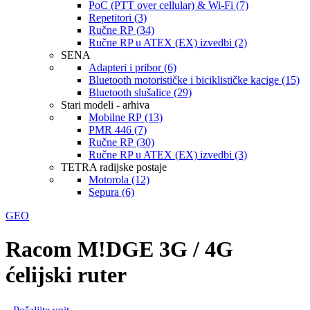
PoC (PTT over cellular) & Wi-Fi (7)
Repetitori (3)
Ručne RP (34)
Ručne RP u ATEX (EX) izvedbi (2)
SENA
Adapteri i pribor (6)
Bluetooth motorističke i biciklističke kacige (15)
Bluetooth slušalice (29)
Stari modeli - arhiva
Mobilne RP (13)
PMR 446 (7)
Ručne RP (30)
Ručne RP u ATEX (EX) izvedbi (3)
TETRA radijske postaje
Motorola (12)
Sepura (6)
GEO
Racom M!DGE 3G / 4G
ćelijski ruter