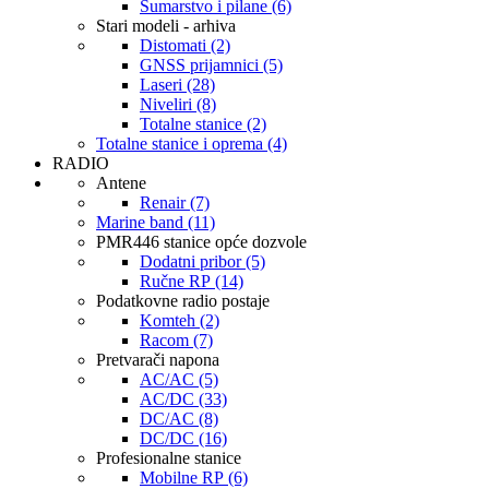
Šumarstvo i pilane (6)
Stari modeli - arhiva
Distomati (2)
GNSS prijamnici (5)
Laseri (28)
Niveliri (8)
Totalne stanice (2)
Totalne stanice i oprema (4)
RADIO
Antene
Renair (7)
Marine band (11)
PMR446 stanice opće dozvole
Dodatni pribor (5)
Ručne RP (14)
Podatkovne radio postaje
Komteh (2)
Racom (7)
Pretvarači napona
AC/AC (5)
AC/DC (33)
DC/AC (8)
DC/DC (16)
Profesionalne stanice
Mobilne RP (6)