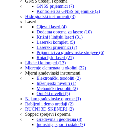
GNSS uređaji i oprema
GNSS prijemnici (7)
Kontroleri za GNSS prijemnike (2)
Hidrografski instrumenti (3)
Laseri
Cijevni laseri (4)
Dodatna oprema za lasere (10)
Križni i linijski laseri (31)
Laserski kompleti (5)
Laserski prijemnici (7)
Prijamnici za građevinske strojeve (6)
Rotacijski laseri (21)
Libele i kutomjeri (13)
Mjerenje elemenata u okolini (22)
Mjerni građevinski instrumenti
Elektronički teodoliti (2)
Inženjerski niveliri (1)
Mehanički teodoliti (2)
Optički niveliri (5)
Najam građevinske opreme (1)
Rabljeni i demo uređaji (2)
RUČNI 3D SKENERI (2)
Soppec sprejevi i oprema
Građevina i geodezija (8)
Industrija, sport i ostalo (7)