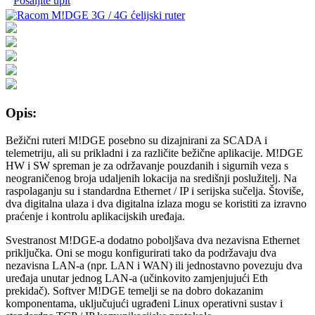
Pošaljite upit
Opis:
Bežični ruteri M!DGE posebno su dizajnirani za SCADA i
telemetriju, ali su prikladni i za različite bežične aplikacije. M!DGE
HW i SW spreman je za održavanje pouzdanih i sigurnih veza s
neograničenog broja udaljenih lokacija na središnji poslužitelj. Na
raspolaganju su i standardna Ethernet / IP i serijska sučelja. Štoviše,
dva digitalna ulaza i dva digitalna izlaza mogu se koristiti za izravno
praćenje i kontrolu aplikacijskih uređaja.
Svestranost M!DGE-a dodatno poboljšava dva nezavisna Ethernet
priključka. Oni se mogu konfigurirati tako da podržavaju dva
nezavisna LAN-a (npr. LAN i WAN) ili jednostavno povezuju dva
uređaja unutar jednog LAN-a (učinkovito zamjenjujući Eth
prekidač). Softver M!DGE temelji se na dobro dokazanim
komponentama, uključujući ugrađeni Linux operativni sustav i