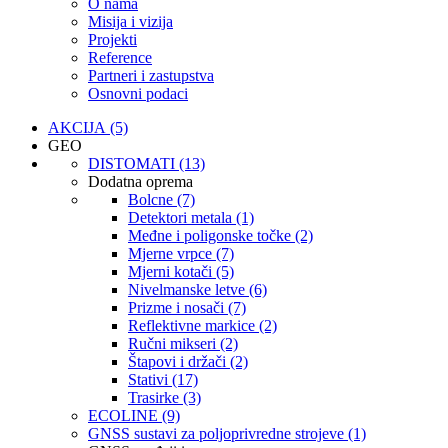
O nama
Misija i vizija
Projekti
Reference
Partneri i zastupstva
Osnovni podaci
AKCIJA (5)
GEO
DISTOMATI (13)
Dodatna oprema
Bolcne (7)
Detektori metala (1)
Međne i poligonske točke (2)
Mjerne vrpce (7)
Mjerni kotači (5)
Nivelmanske letve (6)
Prizme i nosači (7)
Reflektivne markice (2)
Ručni mikseri (2)
Štapovi i držači (2)
Stativi (17)
Trasirke (3)
ECOLINE (9)
GNSS sustavi za poljoprivredne strojeve (1)