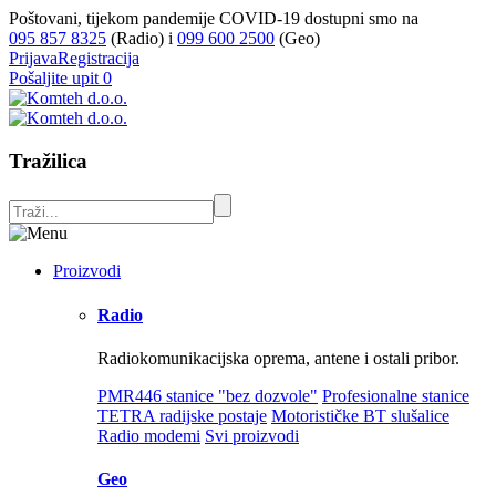
Poštovani, tijekom pandemije COVID-19 dostupni smo na
095 857 8325
(Radio) i
099 600 2500
(Geo)
Prijava
Registracija
Pošaljite upit
0
Tražilica
Proizvodi
Radio
Radiokomunikacijska oprema, antene i ostali pribor.
PMR446 stanice "bez dozvole"
Profesionalne stanice
TETRA radijske postaje
Motorističke BT slušalice
Radio modemi
Svi proizvodi
Geo