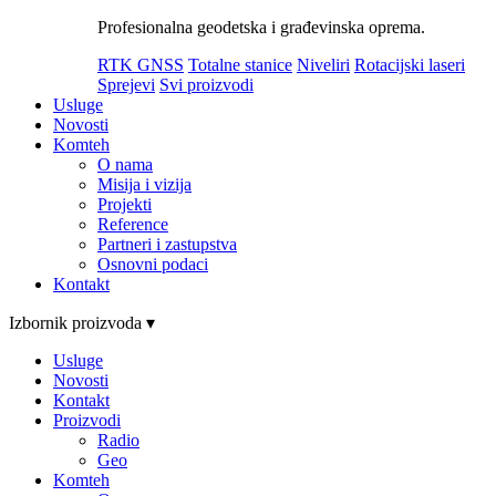
Profesionalna geodetska i građevinska oprema.
RTK GNSS
Totalne stanice
Niveliri
Rotacijski laseri
Sprejevi
Svi proizvodi
Usluge
Novosti
Komteh
O nama
Misija i vizija
Projekti
Reference
Partneri i zastupstva
Osnovni podaci
Kontakt
Izbornik proizvoda ▾
Usluge
Novosti
Kontakt
Proizvodi
Radio
Geo
Komteh