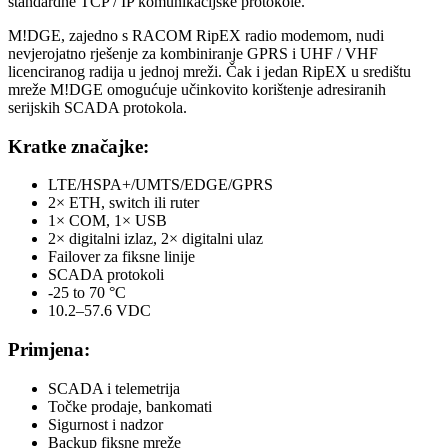
standardne TCP / IP komunikacijske protokole.
M!DGE, zajedno s RACOM RipEX radio modemom, nudi
nevjerojatno rješenje za kombiniranje GPRS i UHF / VHF
licenciranog radija u jednoj mreži. Čak i jedan RipEX u središtu
mreže M!DGE omogućuje učinkovito korištenje adresiranih
serijskih SCADA protokola.
Kratke značajke:
LTE/HSPA+/UMTS/EDGE/GPRS
2× ETH, switch ili ruter
1× COM, 1× USB
2× digitalni izlaz, 2× digitalni ulaz
Failover za fiksne linije
SCADA protokoli
-25 to 70 °C
10.2–57.6 VDC
Primjena:
SCADA i telemetrija
Točke prodaje, bankomati
Sigurnost i nadzor
Backup fiksne mreže