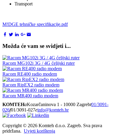
Transport
M!DGE tehničke specifikacije.pdf
Možda će vam se svidjeti i...
Racom MG102i 3G / 4G ćelijski ruter
Racom RE400 radio modem
Racom RipEX2 radio modem
Racom MR400 radio modem
KOMTEH
a
Kozarčaninova 1 - 10000 Zagreb
t
01/3091-
026
f
01/3091-027
e
info@komteh.hr
Copyright ©
2026 Komteh d.o.o. Zagreb. Sva prava
pridržana.
Uvjeti korištenja