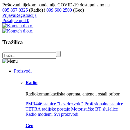
Poštovani, tijekom pandemije COVID-19 dostupni smo na
095 857 8325
(Radio) i
099 600 2500
(Geo)
Prijava
Registracija
Pošaljite upit
0
Tražilica
Proizvodi
Radio
Radiokomunikacijska oprema, antene i ostali pribor.
PMR446 stanice "bez dozvole"
Profesionalne stanice
TETRA radijske postaje
Motorističke BT slušalice
Radio modemi
Svi proizvodi
Geo