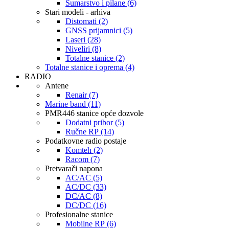
Šumarstvo i pilane (6)
Stari modeli - arhiva
Distomati (2)
GNSS prijamnici (5)
Laseri (28)
Niveliri (8)
Totalne stanice (2)
Totalne stanice i oprema (4)
RADIO
Antene
Renair (7)
Marine band (11)
PMR446 stanice opće dozvole
Dodatni pribor (5)
Ručne RP (14)
Podatkovne radio postaje
Komteh (2)
Racom (7)
Pretvarači napona
AC/AC (5)
AC/DC (33)
DC/AC (8)
DC/DC (16)
Profesionalne stanice
Mobilne RP (6)