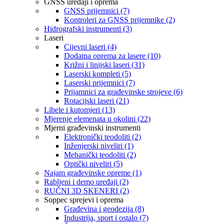
GNSS uređaji i oprema
GNSS prijemnici (7)
Kontroleri za GNSS prijemnike (2)
Hidrografski instrumenti (3)
Laseri
Cijevni laseri (4)
Dodatna oprema za lasere (10)
Križni i linijski laseri (31)
Laserski kompleti (5)
Laserski prijemnici (7)
Prijamnici za građevinske strojeve (6)
Rotacijski laseri (21)
Libele i kutomjeri (13)
Mjerenje elemenata u okolini (22)
Mjerni građevinski instrumenti
Elektronički teodoliti (2)
Inženjerski niveliri (1)
Mehanički teodoliti (2)
Optički niveliri (5)
Najam građevinske opreme (1)
Rabljeni i demo uređaji (2)
RUČNI 3D SKENERI (2)
Soppec sprejevi i oprema
Građevina i geodezija (8)
Industrija, sport i ostalo (7)