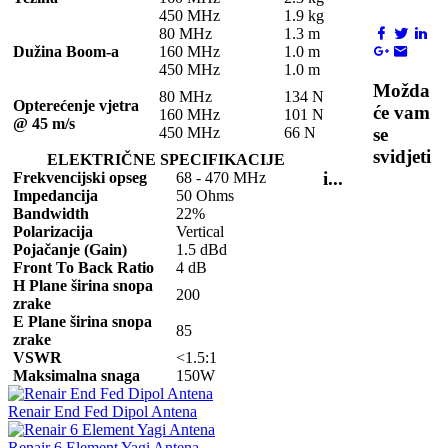
450 MHz
1.9 kg
80 MHz
1.3 m
Dužina Boom-a
160 MHz
1.0 m
450 MHz
1.0 m
Možda
80 MHz
134 N
Opterećenje vjetra
će vam
160 MHz
101 N
@ 45 m/s
se
450 MHz
66 N
svidjeti
ELEKTRIČNE SPECIFIKACIJE
i...
Frekvencijski opseg
68 - 470 MHz
Impedancija
50 Ohms
Bandwidth
22%
Polarizacija
Vertical
Pojačanje (Gain)
1.5 dBd
Front To Back Ratio
4 dB
H Plane širina snopa
200
zrake
E Plane širina snopa
85
zrake
VSWR
<1.5:1
Maksimalna snaga
150W
Renair End Fed Dipol Antena
Renair 6 Element Yagi Antena