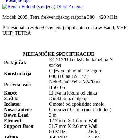
Pošaljite upit
Model: 2005, Tetra frekvencijskog raspona 380 - 420 MHz
Profesionalna
Folded
(savijena) dipol antena - Low Band, VHF,
UHF, TETRA
MEHANIČKE SPECIFIKACIJE
RG213/U koaksijalni kabel na N
Priključak
socket
Cijev od aluminijske legure
Konstrukcija
6063T6 na BS 1474
Nehrđajući čelik A2-70 na
Pričvršćivači
BS6105
Kopče
Lijevana legura od cinka
Zaštita
Direktno uzemljenje
Izolator
Omotač od epoksidne smole
Nosač antene
Crossover Clamp (not included)
Down Lead
3 m
Elementi
12.7 mm X 1.6 mm Wall
Support
Boom
31.7 mm X 2.6 mm Wall
80 MHz
2.6 kg
Težina
160 MHz
2.3 kg