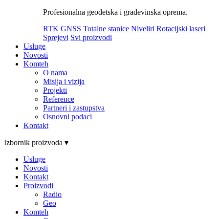
Profesionalna geodetska i građevinska oprema.
RTK GNSS
Totalne stanice
Niveliri
Rotacijski laseri
Sprejevi
Svi proizvodi
Usluge
Novosti
Komteh
O nama
Misija i vizija
Projekti
Reference
Partneri i zastupstva
Osnovni podaci
Kontakt
Izbornik proizvoda ▾
Usluge
Novosti
Kontakt
Proizvodi
Radio
Geo
Komteh