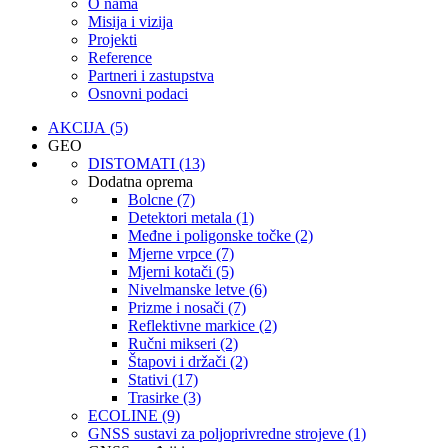
O nama
Misija i vizija
Projekti
Reference
Partneri i zastupstva
Osnovni podaci
AKCIJA (5)
GEO
DISTOMATI (13)
Dodatna oprema
Bolcne (7)
Detektori metala (1)
Međne i poligonske točke (2)
Mjerne vrpce (7)
Mjerni kotači (5)
Nivelmanske letve (6)
Prizme i nosači (7)
Reflektivne markice (2)
Ručni mikseri (2)
Štapovi i držači (2)
Stativi (17)
Trasirke (3)
ECOLINE (9)
GNSS sustavi za poljoprivredne strojeve (1)