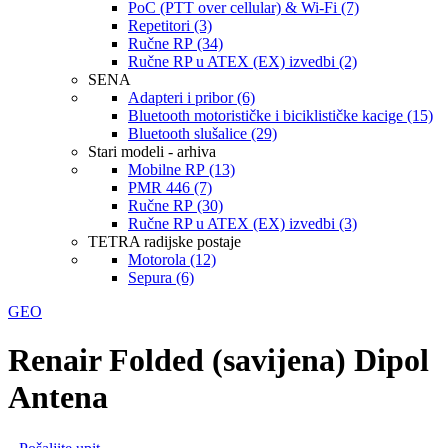
PoC (PTT over cellular) & Wi-Fi (7)
Repetitori (3)
Ručne RP (34)
Ručne RP u ATEX (EX) izvedbi (2)
SENA
Adapteri i pribor (6)
Bluetooth motorističke i biciklističke kacige (15)
Bluetooth slušalice (29)
Stari modeli - arhiva
Mobilne RP (13)
PMR 446 (7)
Ručne RP (30)
Ručne RP u ATEX (EX) izvedbi (3)
TETRA radijske postaje
Motorola (12)
Sepura (6)
GEO
Renair Folded (savijena) Dipol
Antena