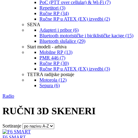
PoC (PTT over cellular) & Wi-Fi (7)
Repetitori (3)
Ručne RP (34)
Ručne RP u ATEX (EX) izvedbi (2)
SENA
Adapteri i pribor (6)
Bluetooth motorističke i biciklističke kacige (15)
Bluetooth slušalice (29)
Stari modeli - arhiva
Mobilne RP (13)
PMR 446 (7)
Ručne RP (30)
Ručne RP u ATEX (EX) izvedbi (3)
TETRA radijske postaje
Motorola (12)
Sepura (6)
Radio
RUČNI 3D SKENERI
Sortiranje
F6 SMART