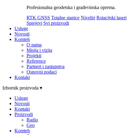
Profesionalna geodetska i građevinska oprema.
RTK GNSS
Totalne stanice
Niveliri
Rotacijski laseri
Sprejevi
Svi proizvodi
Usluge
Novosti
Komteh
O nama
Misija i vizija
Projekti
Reference
Partneri i zastupstva
Osnovni podaci
Kontakt
Izbornik proizvoda ▾
Usluge
Novosti
Kontakt
Proizvodi
Radio
Geo
Komteh