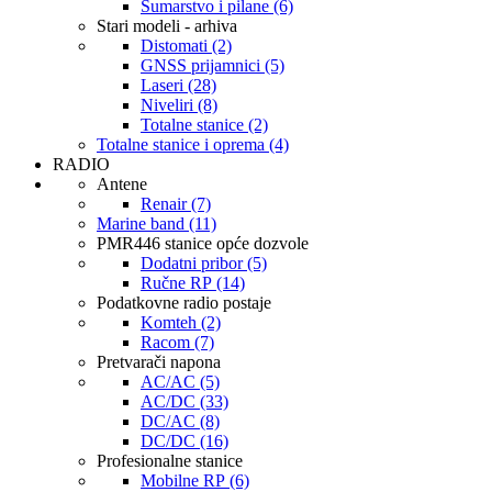
Šumarstvo i pilane (6)
Stari modeli - arhiva
Distomati (2)
GNSS prijamnici (5)
Laseri (28)
Niveliri (8)
Totalne stanice (2)
Totalne stanice i oprema (4)
RADIO
Antene
Renair (7)
Marine band (11)
PMR446 stanice opće dozvole
Dodatni pribor (5)
Ručne RP (14)
Podatkovne radio postaje
Komteh (2)
Racom (7)
Pretvarači napona
AC/AC (5)
AC/DC (33)
DC/AC (8)
DC/DC (16)
Profesionalne stanice
Mobilne RP (6)