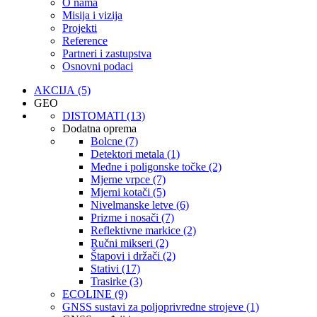
O nama
Misija i vizija
Projekti
Reference
Partneri i zastupstva
Osnovni podaci
AKCIJA (5)
GEO
DISTOMATI (13)
Dodatna oprema
Bolcne (7)
Detektori metala (1)
Međne i poligonske točke (2)
Mjerne vrpce (7)
Mjerni kotači (5)
Nivelmanske letve (6)
Prizme i nosači (7)
Reflektivne markice (2)
Ručni mikseri (2)
Štapovi i držači (2)
Stativi (17)
Trasirke (3)
ECOLINE (9)
GNSS sustavi za poljoprivredne strojeve (1)