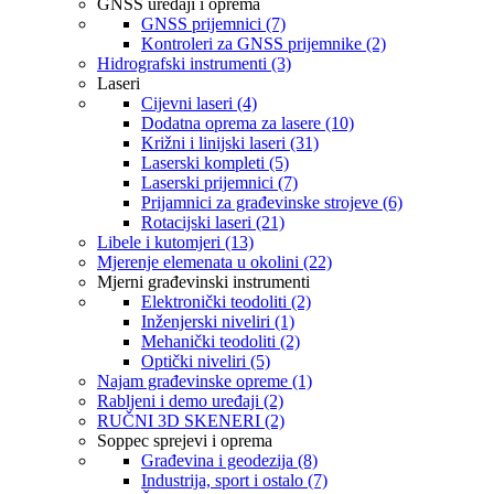
GNSS uređaji i oprema
GNSS prijemnici (7)
Kontroleri za GNSS prijemnike (2)
Hidrografski instrumenti (3)
Laseri
Cijevni laseri (4)
Dodatna oprema za lasere (10)
Križni i linijski laseri (31)
Laserski kompleti (5)
Laserski prijemnici (7)
Prijamnici za građevinske strojeve (6)
Rotacijski laseri (21)
Libele i kutomjeri (13)
Mjerenje elemenata u okolini (22)
Mjerni građevinski instrumenti
Elektronički teodoliti (2)
Inženjerski niveliri (1)
Mehanički teodoliti (2)
Optički niveliri (5)
Najam građevinske opreme (1)
Rabljeni i demo uređaji (2)
RUČNI 3D SKENERI (2)
Soppec sprejevi i oprema
Građevina i geodezija (8)
Industrija, sport i ostalo (7)