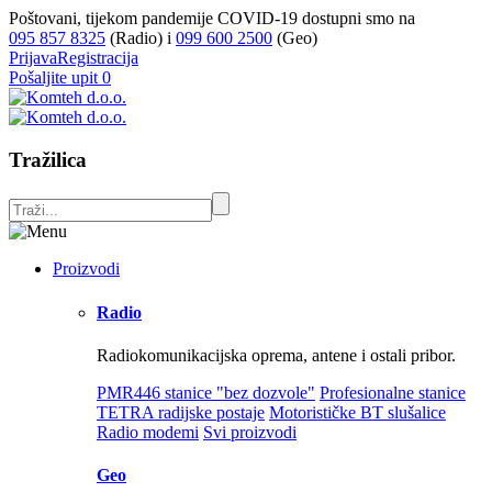
Poštovani, tijekom pandemije COVID-19 dostupni smo na
095 857 8325
(Radio) i
099 600 2500
(Geo)
Prijava
Registracija
Pošaljite upit
0
Tražilica
Proizvodi
Radio
Radiokomunikacijska oprema, antene i ostali pribor.
PMR446 stanice "bez dozvole"
Profesionalne stanice
TETRA radijske postaje
Motorističke BT slušalice
Radio modemi
Svi proizvodi
Geo