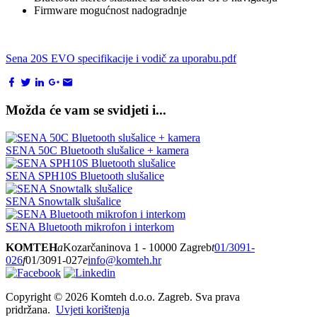
Firmware mogućnost nadogradnje
Sena 20S EVO specifikacije i vodič za uporabu.pdf
Možda će vam se svidjeti i...
SENA 50C Bluetooth slušalice + kamera
SENA SPH10S Bluetooth slušalice
SENA Snowtalk slušalice
SENA Bluetooth mikrofon i interkom
KOMTEH
a
Kozarčaninova 1 - 10000 Zagreb
t
01/3091-
026
f
01/3091-027
e
info@komteh.hr
Copyright ©
2026 Komteh d.o.o. Zagreb. Sva prava
pridržana.
Uvjeti korištenja