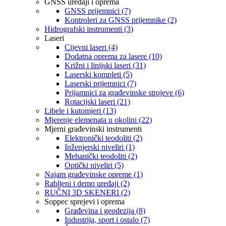
GNSS uređaji i oprema
GNSS prijemnici (7)
Kontroleri za GNSS prijemnike (2)
Hidrografski instrumenti (3)
Laseri
Cijevni laseri (4)
Dodatna oprema za lasere (10)
Križni i linijski laseri (31)
Laserski kompleti (5)
Laserski prijemnici (7)
Prijamnici za građevinske strojeve (6)
Rotacijski laseri (21)
Libele i kutomjeri (13)
Mjerenje elemenata u okolini (22)
Mjerni građevinski instrumenti
Elektronički teodoliti (2)
Inženjerski niveliri (1)
Mehanički teodoliti (2)
Optički niveliri (5)
Najam građevinske opreme (1)
Rabljeni i demo uređaji (2)
RUČNI 3D SKENERI (2)
Soppec sprejevi i oprema
Građevina i geodezija (8)
Industrija, sport i ostalo (7)