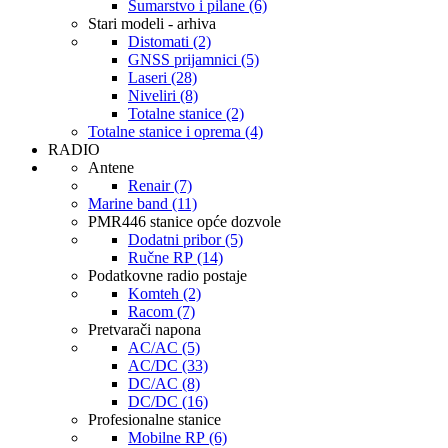
Šumarstvo i pilane (6)
Stari modeli - arhiva
Distomati (2)
GNSS prijamnici (5)
Laseri (28)
Niveliri (8)
Totalne stanice (2)
Totalne stanice i oprema (4)
RADIO
Antene
Renair (7)
Marine band (11)
PMR446 stanice opće dozvole
Dodatni pribor (5)
Ručne RP (14)
Podatkovne radio postaje
Komteh (2)
Racom (7)
Pretvarači napona
AC/AC (5)
AC/DC (33)
DC/AC (8)
DC/DC (16)
Profesionalne stanice
Mobilne RP (6)