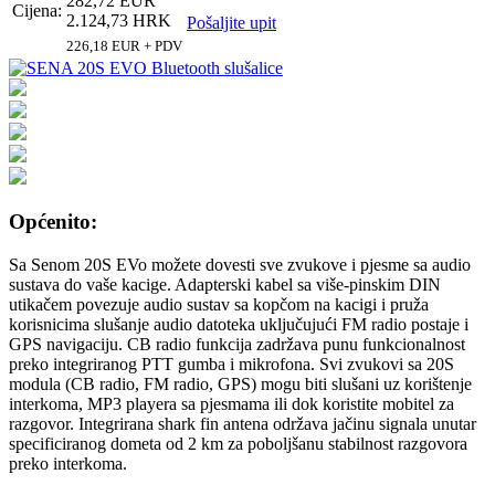
282,72 EUR
Cijena:
2.124,73 HRK
Pošaljite upit
226,18 EUR + PDV
Općenito:
Sa Senom 20S EVo možete dovesti sve zvukove i pjesme sa audio
sustava do vaše kacige. Adapterski kabel sa više-pinskim DIN
utikačem povezuje audio sustav sa kopčom na kacigi i pruža
korisnicima slušanje audio datoteka uključujući FM radio postaje i
GPS navigaciju. CB radio funkcija zadržava punu funkcionalnost
preko integriranog PTT gumba i mikrofona. Svi zvukovi sa 20S
modula (CB radio, FM radio, GPS) mogu biti slušani uz korištenje
interkoma, MP3 playera sa pjesmama ili dok koristite mobitel za
razgovor. Integrirana shark fin antena održava jačinu signala unutar
specificiranog dometa od 2 km za poboljšanu stabilnost razgovora
preko interkoma.