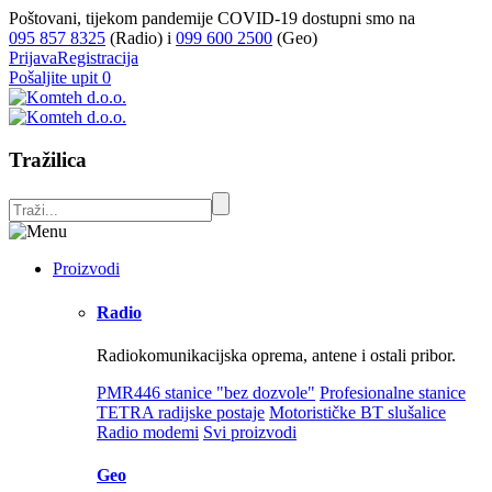
Poštovani, tijekom pandemije COVID-19 dostupni smo na
095 857 8325
(Radio) i
099 600 2500
(Geo)
Prijava
Registracija
Pošaljite upit
0
Tražilica
Proizvodi
Radio
Radiokomunikacijska oprema, antene i ostali pribor.
PMR446 stanice "bez dozvole"
Profesionalne stanice
TETRA radijske postaje
Motorističke BT slušalice
Radio modemi
Svi proizvodi
Geo