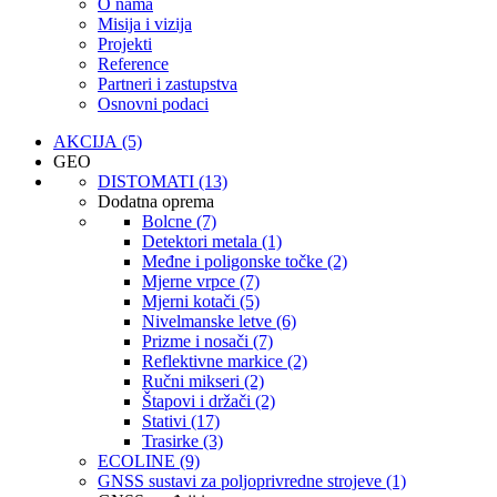
O nama
Misija i vizija
Projekti
Reference
Partneri i zastupstva
Osnovni podaci
AKCIJA (5)
GEO
DISTOMATI (13)
Dodatna oprema
Bolcne (7)
Detektori metala (1)
Međne i poligonske točke (2)
Mjerne vrpce (7)
Mjerni kotači (5)
Nivelmanske letve (6)
Prizme i nosači (7)
Reflektivne markice (2)
Ručni mikseri (2)
Štapovi i držači (2)
Stativi (17)
Trasirke (3)
ECOLINE (9)
GNSS sustavi za poljoprivredne strojeve (1)