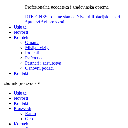
Profesionalna geodetska i građevinska oprema.
RTK GNSS
Totalne stanice
Niveliri
Rotacijski laseri
Sprejevi
Svi proizvodi
Usluge
Novosti
Komteh
O nama
Misija i vizija
Projekti
Reference
Partneri i zastupstva
Osnovni podaci
Kontakt
Izbornik proizvoda ▾
Usluge
Novosti
Kontakt
Proizvodi
Radio
Geo
Komteh