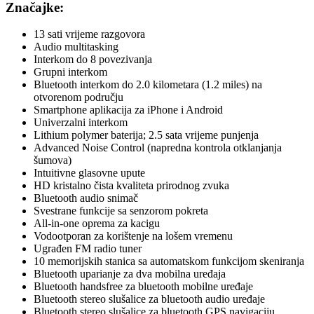
Značajke:
13 sati vrijeme razgovora
Audio multitasking
Interkom do 8 povezivanja
Grupni interkom
Bluetooth interkom do 2.0 kilometara (1.2 miles) na
otvorenom području
Smartphone aplikacija za iPhone i Android
Univerzalni interkom
Lithium polymer baterija; 2.5 sata vrijeme punjenja
Advanced Noise Control (napredna kontrola otklanjanja
šumova)
Intuitivne glasovne upute
HD kristalno čista kvaliteta prirodnog zvuka
Bluetooth audio snimač
Svestrane funkcije sa senzorom pokreta
All-in-one oprema za kacigu
Vodootporan za korištenje na lošem vremenu
Ugrađen FM radio tuner
10 memorijskih stanica sa automatskom funkcijom skeniranja
Bluetooth uparianje za dva mobilna uređaja
Bluetooth handsfree za bluetooth mobilne uređaje
Bluetooth stereo slušalice za bluetooth audio uređaje
Bluetooth stereo slušalice za bluetooth GPS navigaciju