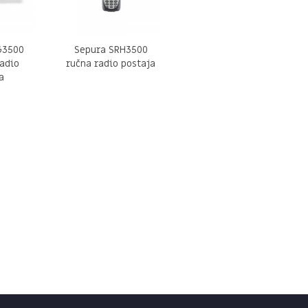
G3500
Sepura SRH3500
adio
ručna radio postaja
a