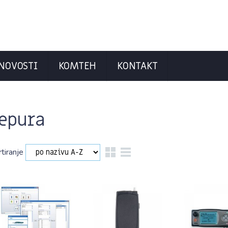
NOVOSTI
KOMTEH
KONTAKT
epura
rtiranje