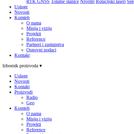
RTK GNSS
Totalne stanice
Niveliri
Rotacijski laseri
Spr
Usluge
Novosti
Komteh
O nama
Misija i vizija
Projekti
Reference
Partneri i zastupstva
Osnovni podaci
Kontakt
Izbornik proizvoda ▾
Usluge
Novosti
Kontakt
Proizvodi
Radio
Geo
Komteh
O nama
Misija i vizija
Projekti
Reference