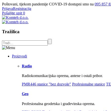
Poštovani, tijekom pandemije COVID-19 dostupni smo na
095 857 8
Prijava
Registracija
Pošaljite upit
0
Tražilica
Proizvodi
Radio
Radiokomunikacijska oprema, antene i ostali pribor.
PMR446 stanice "bez dozvole"
Profesionalne stanice
TE
Geo
Profesionalna geodetska i građevinska oprema.