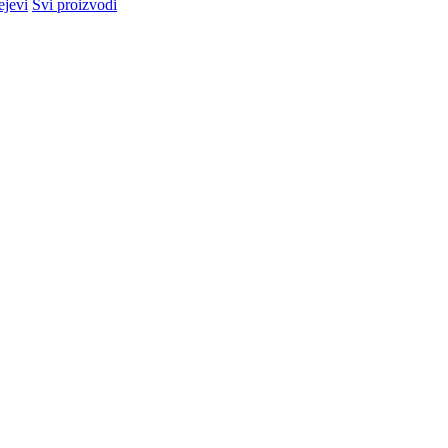
ejevi
Svi proizvodi