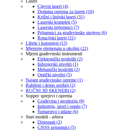
Laseri
Cijevni laseri (4)
Dodatna oprema za lasere (10)
Križni i linijski laseri (31)
Laserski kompleti (5)
Laserski prijemnici (7)
Prijamnici za građevinske strojeve (6)
Rotacijski laseri (21)
Libele i kutomjeri (13)
Mjerenje elemenata u okolini (22)
Mjerni građevinski instrumenti
Elektronički teodoliti (2)
Inženjerski niveliri (1)
Mehanički teodoliti (2)
Optički niveliri (5)
Najam građevinske opreme (1)
Rabljeni i demo uređaji (2)
RUČNI 3D SKENERI (2)
Soppec sprejevi i oprema
Građevina i geodezija (8)
Industrija, sport i ostalo (7)
Šumarstvo i pilane (6)
Stari modeli - arhiva
Distomati (2)
GNSS prijamnici (5)