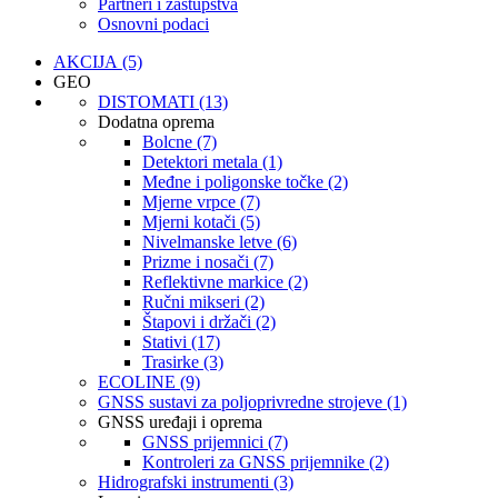
Partneri i zastupstva
Osnovni podaci
AKCIJA (5)
GEO
DISTOMATI (13)
Dodatna oprema
Bolcne (7)
Detektori metala (1)
Međne i poligonske točke (2)
Mjerne vrpce (7)
Mjerni kotači (5)
Nivelmanske letve (6)
Prizme i nosači (7)
Reflektivne markice (2)
Ručni mikseri (2)
Štapovi i držači (2)
Stativi (17)
Trasirke (3)
ECOLINE (9)
GNSS sustavi za poljoprivredne strojeve (1)
GNSS uređaji i oprema
GNSS prijemnici (7)
Kontroleri za GNSS prijemnike (2)
Hidrografski instrumenti (3)