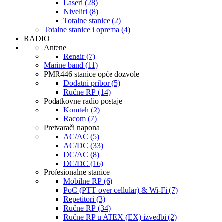
Laseri (28)
Niveliri (8)
Totalne stanice (2)
Totalne stanice i oprema (4)
RADIO
Antene
Renair (7)
Marine band (11)
PMR446 stanice opće dozvole
Dodatni pribor (5)
Ručne RP (14)
Podatkovne radio postaje
Komteh (2)
Racom (7)
Pretvarači napona
AC/AC (5)
AC/DC (33)
DC/AC (8)
DC/DC (16)
Profesionalne stanice
Mobilne RP (6)
PoC (PTT over cellular) & Wi-Fi (7)
Repetitori (3)
Ručne RP (34)
Ručne RP u ATEX (EX) izvedbi (2)