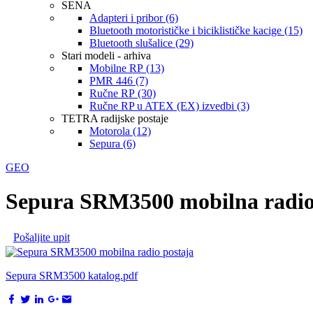
SENA
Adapteri i pribor (6)
Bluetooth motorističke i biciklističke kacige (15)
Bluetooth slušalice (29)
Stari modeli - arhiva
Mobilne RP (13)
PMR 446 (7)
Ručne RP (30)
Ručne RP u ATEX (EX) izvedbi (3)
TETRA radijske postaje
Motorola (12)
Sepura (6)
GEO
Sepura SRM3500 mobilna radio
Pošaljite upit
Sepura SRM3500 katalog.pdf