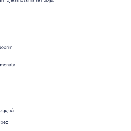
gim djelatnostima te hobiju.
 dobrim
igmenata
aljujući
, bez