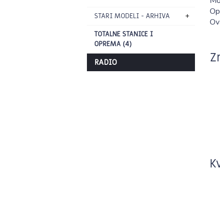
Mož
Op
STARI MODELI - ARHIVA
Ova
TOTALNE STANICE I
OPREMA (4)
Z
RADIO
K