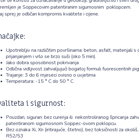
e se koristiti za označavanje u geodeziji, graditeljstvu i svim dru
remljen je Soppecovim patentiranim sigurnosnim poklopcem.
j sprej je odličan kompromis kvalitete i cijene.
načajke:
Upotrebljiv na različitim površinama: beton, asfalt, materijali s
prijanjanjem i vrlo se brzo suši (oko 5 min).
Jako dobra sposobnost pokrivanja
Odlična vidljivost zahvaljujući bogatoj formuli fuorescentnih p
Trajanje: 3 do 6 mjeseci ovisno o uvjetima
Temperatura: -15 ° C do 50 ° C
valiteta i sigurnost:
Pouzdan, siguran: bez curenja ili nekontroliranog špricanja zahv
patentiranom sigurnosnom Soppec-ovom poklopcu.
Bez oznaka Xi, Xn (iritirajuće, štetno), bez toksičnosti za okoliš
R52/53