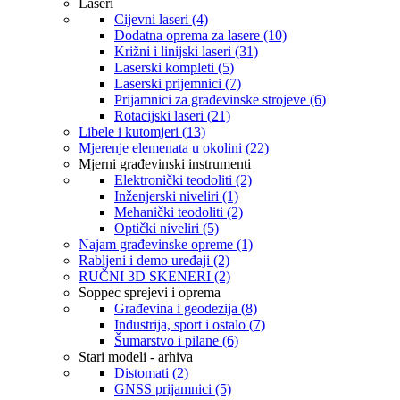
Laseri
Cijevni laseri (4)
Dodatna oprema za lasere (10)
Križni i linijski laseri (31)
Laserski kompleti (5)
Laserski prijemnici (7)
Prijamnici za građevinske strojeve (6)
Rotacijski laseri (21)
Libele i kutomjeri (13)
Mjerenje elemenata u okolini (22)
Mjerni građevinski instrumenti
Elektronički teodoliti (2)
Inženjerski niveliri (1)
Mehanički teodoliti (2)
Optički niveliri (5)
Najam građevinske opreme (1)
Rabljeni i demo uređaji (2)
RUČNI 3D SKENERI (2)
Soppec sprejevi i oprema
Građevina i geodezija (8)
Industrija, sport i ostalo (7)
Šumarstvo i pilane (6)
Stari modeli - arhiva
Distomati (2)
GNSS prijamnici (5)