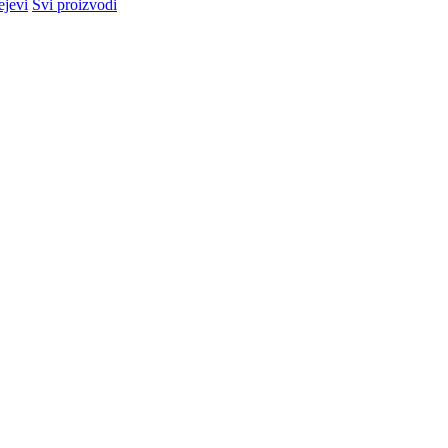
ejevi
Svi proizvodi