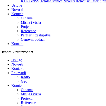
RTK GNSS
Totalne stanice
Niveliri
Rotacijski laseri
Spr
Usluge
Novosti
Komteh
O nama
Misija i vizija
Projekti
Reference
Partneri i zastupstva
Osnovni podaci
Kontakt
Izbornik proizvoda ▾
Usluge
Novosti
Kontakt
Proizvodi
Radio
Geo
Komteh
O nama
Misija i vizija
Projekti
Reference