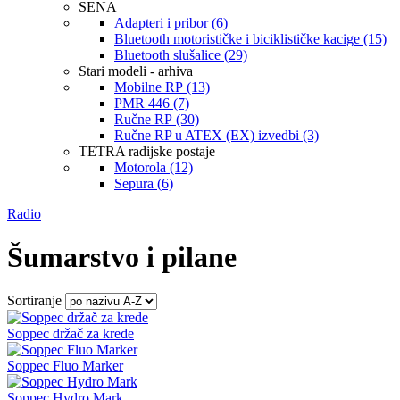
SENA
Adapteri i pribor (6)
Bluetooth motorističke i biciklističke kacige (15)
Bluetooth slušalice (29)
Stari modeli - arhiva
Mobilne RP (13)
PMR 446 (7)
Ručne RP (30)
Ručne RP u ATEX (EX) izvedbi (3)
TETRA radijske postaje
Motorola (12)
Sepura (6)
Radio
Šumarstvo i pilane
Sortiranje
Soppec držač za krede
Soppec Fluo Marker
Soppec Hydro Mark