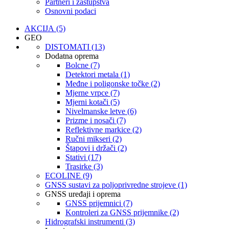
Partneri i zastupstva
Osnovni podaci
AKCIJA (5)
GEO
DISTOMATI (13)
Dodatna oprema
Bolcne (7)
Detektori metala (1)
Međne i poligonske točke (2)
Mjerne vrpce (7)
Mjerni kotači (5)
Nivelmanske letve (6)
Prizme i nosači (7)
Reflektivne markice (2)
Ručni mikseri (2)
Štapovi i držači (2)
Stativi (17)
Trasirke (3)
ECOLINE (9)
GNSS sustavi za poljoprivredne strojeve (1)
GNSS uređaji i oprema
GNSS prijemnici (7)
Kontroleri za GNSS prijemnike (2)
Hidrografski instrumenti (3)