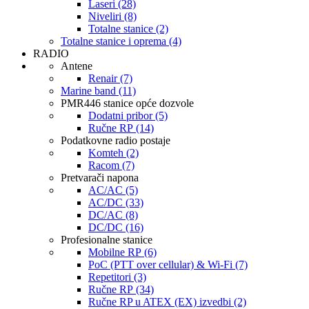
Laseri (28)
Niveliri (8)
Totalne stanice (2)
Totalne stanice i oprema (4)
RADIO
Antene
Renair (7)
Marine band (11)
PMR446 stanice opće dozvole
Dodatni pribor (5)
Ručne RP (14)
Podatkovne radio postaje
Komteh (2)
Racom (7)
Pretvarači napona
AC/AC (5)
AC/DC (33)
DC/AC (8)
DC/DC (16)
Profesionalne stanice
Mobilne RP (6)
PoC (PTT over cellular) & Wi-Fi (7)
Repetitori (3)
Ručne RP (34)
Ručne RP u ATEX (EX) izvedbi (2)