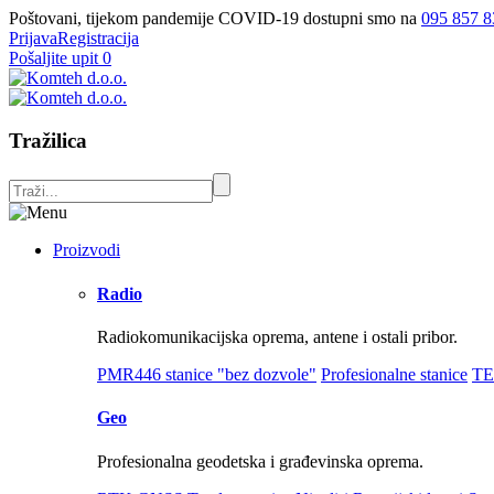
Poštovani, tijekom pandemije COVID-19 dostupni smo na
095 857 8
Prijava
Registracija
Pošaljite upit
0
Tražilica
Proizvodi
Radio
Radiokomunikacijska oprema, antene i ostali pribor.
PMR446 stanice "bez dozvole"
Profesionalne stanice
TE
Geo
Profesionalna geodetska i građevinska oprema.