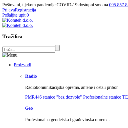
Poštovani, tijekom pandemije COVID-19 dostupni smo na
095 857 8
Prijava
Registracija
Pošaljite upit
0
Tražilica
Proizvodi
Radio
Radiokomunikacijska oprema, antene i ostali pribor.
PMR446 stanice "bez dozvole"
Profesionalne stanice
TE
Geo
Profesionalna geodetska i građevinska oprema.