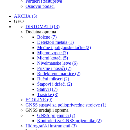
Partneri i zastupstva
Osnovni podaci
AKCIJA (5)
GEO
DISTOMATI (13)
Dodatna oprema
Bolcne (7)
Detektori metala (1)
Međne i poligonske točke (2)
Mjerne vrpce (7)
Mjerni kotači (5)
Nivelmanske letve (6)
Prizme i nosači (7)
Reflektivne markice (2)
Ručni mikseri (2)
Štapovi i držači (2)
Stativi (17)
Trasirke (3)
ECOLINE (9)
GNSS sustavi za poljoprivredne strojeve (1)
GNSS uređaji i oprema
GNSS prijemnici (7)
Kontroleri za GNSS prijemnike (2)
Hidrografski instrumenti (3)