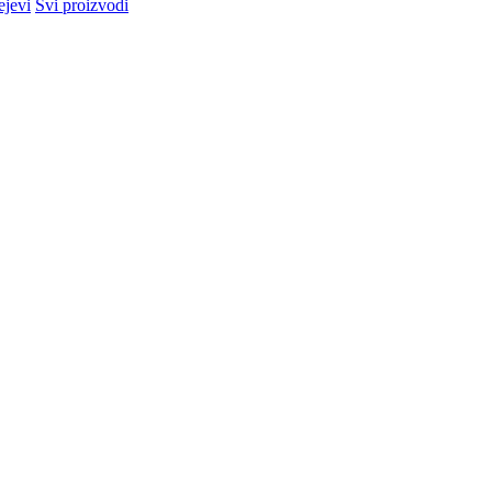
ejevi
Svi proizvodi