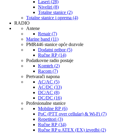
Laseri (28)
Niveliri (8)
Totalne stanice (2)
Totalne stanice i oprema (4)
RADIO
Antene
Renair (7)
Marine band (11)
PMR446 stanice opće dozvole
Dodatni pribor (5)
Ručne RP (14)
Podatkovne radio postaje
Komteh (2)
Racom (7)
Pretvarači napona
AC/AC (5)
AC/DC (33)
DC/AC (8)
DC/DC (16)
Profesionalne stanice
Mobilne RP (6)
PoC (PTT over cellular) & Wi-Fi (7)
Repetitori (3)
Ručne RP (34)
Ručne RP u ATEX (EX) izvedbi (2)