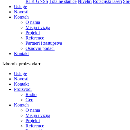
RTK GNSS
Totalne stanice
Niveliri
Rotacijski laseri
Spr
Usluge
Novosti
Komteh
O nama
Misija i vizija
Projekti
Reference
Partneri i zastupstva
Osnovni podaci
Kontakt
Izbornik proizvoda ▾
Usluge
Novosti
Kontakt
Proizvodi
Radio
Geo
Komteh
O nama
Misija i vizija
Projekti
Reference