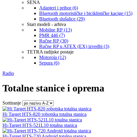
SENA
Adapteri i pribor (6)
Bluetooth motorističke i biciklističke kacige (15)
Bluetooth slušalice (29)
Stari modeli - arhiva
Mobilne RP (13)
PMR 446 (7)
Ručne RP (30)
Ručne RP u ATEX (EX) izvedbi (3)
TETRA radijske postaje
Motorola (12)
Sepura (6)
Radio
Totalne stanice i oprema
Sortiranje
Hi Target HTS-820 robotska totalna stanica
Hi-Target HTS-521L10 totalna stanica
Hi-Target HTS-720 Android totalna stanica