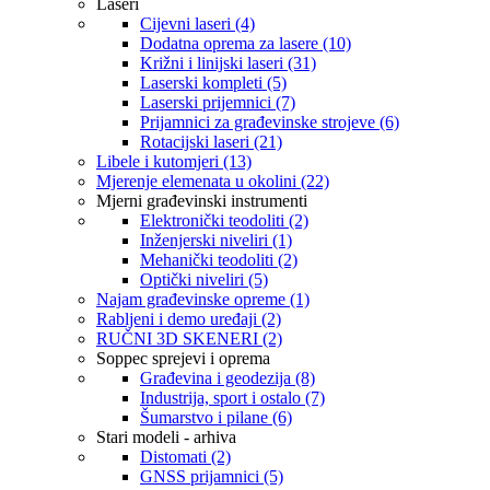
Laseri
Cijevni laseri (4)
Dodatna oprema za lasere (10)
Križni i linijski laseri (31)
Laserski kompleti (5)
Laserski prijemnici (7)
Prijamnici za građevinske strojeve (6)
Rotacijski laseri (21)
Libele i kutomjeri (13)
Mjerenje elemenata u okolini (22)
Mjerni građevinski instrumenti
Elektronički teodoliti (2)
Inženjerski niveliri (1)
Mehanički teodoliti (2)
Optički niveliri (5)
Najam građevinske opreme (1)
Rabljeni i demo uređaji (2)
RUČNI 3D SKENERI (2)
Soppec sprejevi i oprema
Građevina i geodezija (8)
Industrija, sport i ostalo (7)
Šumarstvo i pilane (6)
Stari modeli - arhiva
Distomati (2)
GNSS prijamnici (5)