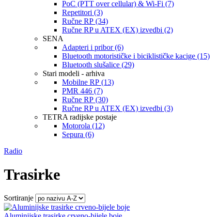
PoC (PTT over cellular) & Wi-Fi (7)
Repetitori (3)
Ručne RP (34)
Ručne RP u ATEX (EX) izvedbi (2)
SENA
Adapteri i pribor (6)
Bluetooth motorističke i biciklističke kacige (15)
Bluetooth slušalice (29)
Stari modeli - arhiva
Mobilne RP (13)
PMR 446 (7)
Ručne RP (30)
Ručne RP u ATEX (EX) izvedbi (3)
TETRA radijske postaje
Motorola (12)
Sepura (6)
Radio
Trasirke
Sortiranje
Aluminijske trasirke crveno-bijele boje