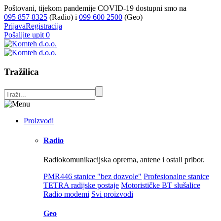
Poštovani, tijekom pandemije COVID-19 dostupni smo na
095 857 8325
(Radio) i
099 600 2500
(Geo)
Prijava
Registracija
Pošaljite upit
0
Tražilica
Proizvodi
Radio
Radiokomunikacijska oprema, antene i ostali pribor.
PMR446 stanice "bez dozvole"
Profesionalne stanice
TETRA radijske postaje
Motorističke BT slušalice
Radio modemi
Svi proizvodi
Geo