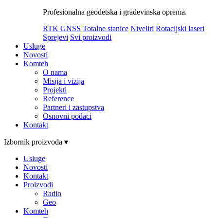
Profesionalna geodetska i građevinska oprema.
RTK GNSS
Totalne stanice
Niveliri
Rotacijski laseri
Sprejevi
Svi proizvodi
Usluge
Novosti
Komteh
O nama
Misija i vizija
Projekti
Reference
Partneri i zastupstva
Osnovni podaci
Kontakt
Izbornik proizvoda ▾
Usluge
Novosti
Kontakt
Proizvodi
Radio
Geo
Komteh