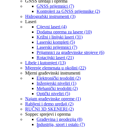
GNSS uređaji i oprema
GNSS prijemnici (7)
Kontroleri za GNSS prijemnike (2)
Hidrografski instrumenti (3)
Laseri
Cijevni laseri (4)
Dodatna oprema za lasere (10)
Križni i linijski laseri (31)
Laserski kompleti (5)
Laserski prijemnici (7)
Prijamnici za građevinske strojeve (6)
Rotacijski laseri (21)
Libele i kutomjeri (13)
Mjerenje elemenata u okolini (22)
Mjerni građevinski instrumenti
Elektronički teodoliti (2)
Inženjerski niveliri (1)
Mehanički teodoliti (2)
Optički niveliri (5)
Najam građevinske opreme (1)
Rabljeni i demo uređaji (2)
RUČNI 3D SKENERI (2)
Soppec sprejevi i oprema
Građevina i geodezija (8)
Industrija, sport i ostalo (7)