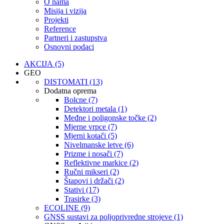
O nama
Misija i vizija
Projekti
Reference
Partneri i zastupstva
Osnovni podaci
AKCIJA (5)
GEO
DISTOMATI (13)
Dodatna oprema
Bolcne (7)
Detektori metala (1)
Međne i poligonske točke (2)
Mjerne vrpce (7)
Mjerni kotači (5)
Nivelmanske letve (6)
Prizme i nosači (7)
Reflektivne markice (2)
Ručni mikseri (2)
Štapovi i držači (2)
Stativi (17)
Trasirke (3)
ECOLINE (9)
GNSS sustavi za poljoprivredne strojeve (1)