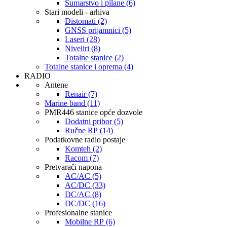
Šumarstvo i pilane (6)
Stari modeli - arhiva
Distomati (2)
GNSS prijamnici (5)
Laseri (28)
Niveliri (8)
Totalne stanice (2)
Totalne stanice i oprema (4)
RADIO
Antene
Renair (7)
Marine band (11)
PMR446 stanice opće dozvole
Dodatni pribor (5)
Ručne RP (14)
Podatkovne radio postaje
Komteh (2)
Racom (7)
Pretvarači napona
AC/AC (5)
AC/DC (33)
DC/AC (8)
DC/DC (16)
Profesionalne stanice
Mobilne RP (6)