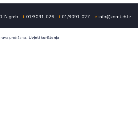
00 Zagreb
t
01/3091-026
f
01/3091-027
e
info@komteh.hr
prava pridržana.
Uvjeti korištenja