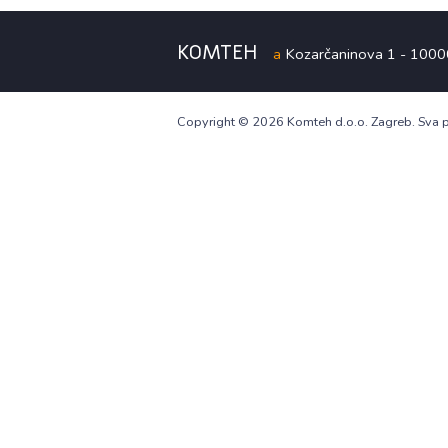
KOMTEH
a
Kozarčaninova 1 - 100
Copyright ©
2026 Komteh d.o.o. Zagreb. Sva 