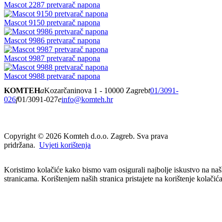
Mascot 2287 pretvarač napona
Mascot 9150 pretvarač napona
Mascot 9986 pretvarač napona
Mascot 9987 pretvarač napona
Mascot 9988 pretvarač napona
KOMTEH
a
Kozarčaninova 1 - 10000 Zagreb
t
01/3091-
026
f
01/3091-027
e
info@komteh.hr
Copyright ©
2026 Komteh d.o.o. Zagreb. Sva prava
pridržana.
Uvjeti korištenja
Koristimo kolačiće kako bismo vam osigurali najbolje iskustvo na na
stranicama. Korištenjem naših stranica pristajete na korištenje kolačića