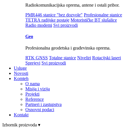
Radiokomunikacijska oprema, antene i ostali pribor.
PMR446 stanice "bez dozvole"
Profesionalne stanice
TETRA radijske postaje
Motorističke BT slušalice
Radio modemi
Svi proizvodi
Geo
Profesionalna geodetska i građevinska oprema.
RTK GNSS
Totalne stanice
Niveliri
Rotacijski laseri
Sprejevi
Svi proizvodi
Usluge
Novosti
Komteh
O nama
Misija i vizija
Projekti
Reference
Partneri i zastupstva
Osnovni podaci
Kontakt
Izbornik proizvoda ▾