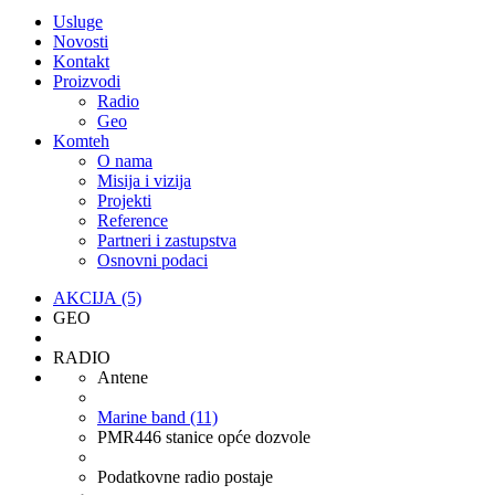
Usluge
Novosti
Kontakt
Proizvodi
Radio
Geo
Komteh
O nama
Misija i vizija
Projekti
Reference
Partneri i zastupstva
Osnovni podaci
AKCIJA (5)
GEO
RADIO
Antene
Marine band (11)
PMR446 stanice opće dozvole
Podatkovne radio postaje