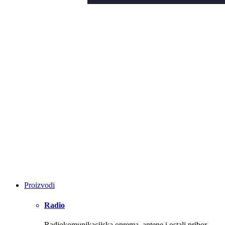
Proizvodi
Radio
Radiokomunikacijska oprema, antene i ostali pribor.