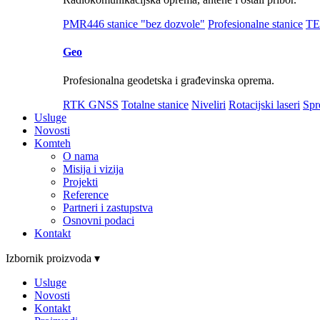
PMR446 stanice "bez dozvole"
Profesionalne stanice
TE
Geo
Profesionalna geodetska i građevinska oprema.
RTK GNSS
Totalne stanice
Niveliri
Rotacijski laseri
Spr
Usluge
Novosti
Komteh
O nama
Misija i vizija
Projekti
Reference
Partneri i zastupstva
Osnovni podaci
Kontakt
Izbornik proizvoda ▾
Usluge
Novosti
Kontakt