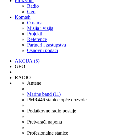
Proizvodi
Radio
Geo
Komteh
O nama
Misija i vizija
Projekti
Reference
Partneri i zastupstva
Osnovni podaci
AKCIJA (5)
GEO
RADIO
Antene
Marine band (11)
PMR446 stanice opće dozvole
Podatkovne radio postaje
Pretvarači napona
Profesionalne stanice