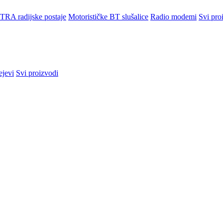
TRA radijske postaje
Motorističke BT slušalice
Radio modemi
Svi pro
ejevi
Svi proizvodi