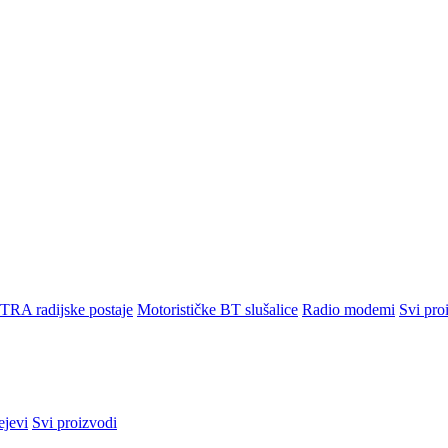
TRA radijske postaje
Motorističke BT slušalice
Radio modemi
Svi pro
ejevi
Svi proizvodi