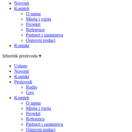
Novosti
Komteh
O nama
Misija i vizija
Projekti
Reference
Partneri i zastupstva
Osnovni podaci
Kontakt
Izbornik proizvoda ▾
Usluge
Novosti
Kontakt
Proizvodi
Radio
Geo
Komteh
O nama
Misija i vizija
Projekti
Reference
Partneri i zastupstva
Osnovni podaci