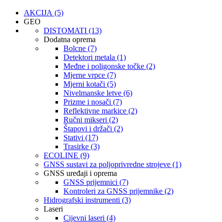
AKCIJA (5)
GEO
DISTOMATI (13)
Dodatna oprema
Bolcne (7)
Detektori metala (1)
Međne i poligonske točke (2)
Mjerne vrpce (7)
Mjerni kotači (5)
Nivelmanske letve (6)
Prizme i nosači (7)
Reflektivne markice (2)
Ručni mikseri (2)
Štapovi i držači (2)
Stativi (17)
Trasirke (3)
ECOLINE (9)
GNSS sustavi za poljoprivredne strojeve (1)
GNSS uređaji i oprema
GNSS prijemnici (7)
Kontroleri za GNSS prijemnike (2)
Hidrografski instrumenti (3)
Laseri
Cijevni laseri (4)