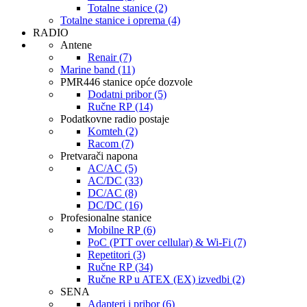
Totalne stanice (2)
Totalne stanice i oprema (4)
RADIO
Antene
Renair (7)
Marine band (11)
PMR446 stanice opće dozvole
Dodatni pribor (5)
Ručne RP (14)
Podatkovne radio postaje
Komteh (2)
Racom (7)
Pretvarači napona
AC/AC (5)
AC/DC (33)
DC/AC (8)
DC/DC (16)
Profesionalne stanice
Mobilne RP (6)
PoC (PTT over cellular) & Wi-Fi (7)
Repetitori (3)
Ručne RP (34)
Ručne RP u ATEX (EX) izvedbi (2)
SENA
Adapteri i pribor (6)