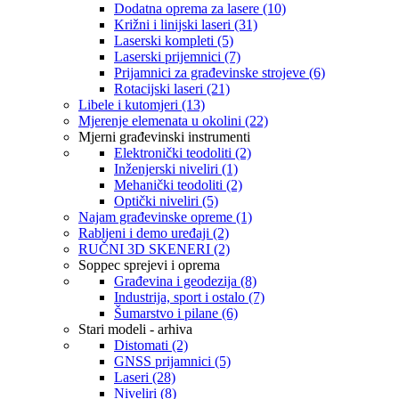
Dodatna oprema za lasere (10)
Križni i linijski laseri (31)
Laserski kompleti (5)
Laserski prijemnici (7)
Prijamnici za građevinske strojeve (6)
Rotacijski laseri (21)
Libele i kutomjeri (13)
Mjerenje elemenata u okolini (22)
Mjerni građevinski instrumenti
Elektronički teodoliti (2)
Inženjerski niveliri (1)
Mehanički teodoliti (2)
Optički niveliri (5)
Najam građevinske opreme (1)
Rabljeni i demo uređaji (2)
RUČNI 3D SKENERI (2)
Soppec sprejevi i oprema
Građevina i geodezija (8)
Industrija, sport i ostalo (7)
Šumarstvo i pilane (6)
Stari modeli - arhiva
Distomati (2)
GNSS prijamnici (5)
Laseri (28)
Niveliri (8)