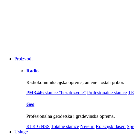
Proizvodi
Radio
Radiokomunikacijska oprema, antene i ostali pribor.
PMR446 stanice "bez dozvole"
Profesionalne stanice
TE
Geo
Profesionalna geodetska i građevinska oprema.
RTK GNSS
Totalne stanice
Niveliri
Rotacijski laseri
Spr
Usluge