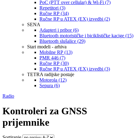
PoC (PTT over cellular) & Wi-Fi (7)
Repetitori (3)
Ručne RP (34)
Ručne RP u ATEX (EX) izvedbi (2)
SENA
Adapteri i pribor (6)
Bluetooth motorističke i biciklističke kacige (15)
Bluetooth slušalice (29)
Stari modeli - arhiva
Mobilne RP (13)
PMR 446 (7)
Ručne RP (30)
Ručne RP u ATEX (EX) izvedbi (3)
TETRA radijske postaje
Motorola (12)
Sepura (6)
Radio
Kontroleri za GNSS
prijemnike
Sortiranje