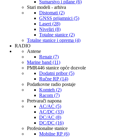
Šumarstvo i pilane (6)
Stari modeli - arhiva
Distomati (2)
GNSS prijamnici (5)
Laseri (28)
Niveliri (8)
Totalne stanice (2)
Totalne stanice i oprema (4)
RADIO
Antene
Renair (7)
Marine band (11)
PMR446 stanice opće dozvole
Dodatni pribor (5)
Ručne RP (14)
Podatkovne radio postaje
Komteh (2)
Racom (7)
Pretvarači napona
AC/AC (5)
AC/DC (33)
DC/AC (8)
DC/DC (16)
Profesionalne stanice
Mobilne RP (6)