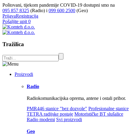
Poštovani, tijekom pandemije COVID-19 dostupni smo na
095 857 8325
(Radio) i
099 600 2500
(Geo)
Prijava
Registracija
Pošaljite upit
0
Tražilica
Proizvodi
Radio
Radiokomunikacijska oprema, antene i ostali pribor.
PMR446 stanice "bez dozvole"
Profesionalne stanice
TETRA radijske postaje
Motorističke BT slušalice
Radio modemi
Svi proizvodi
Geo