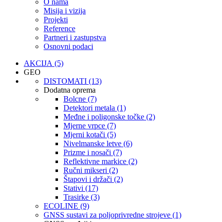
O nama
Misija i vizija
Projekti
Reference
Partneri i zastupstva
Osnovni podaci
AKCIJA (5)
GEO
DISTOMATI (13)
Dodatna oprema
Bolcne (7)
Detektori metala (1)
Međne i poligonske točke (2)
Mjerne vrpce (7)
Mjerni kotači (5)
Nivelmanske letve (6)
Prizme i nosači (7)
Reflektivne markice (2)
Ručni mikseri (2)
Štapovi i držači (2)
Stativi (17)
Trasirke (3)
ECOLINE (9)
GNSS sustavi za poljoprivredne strojeve (1)