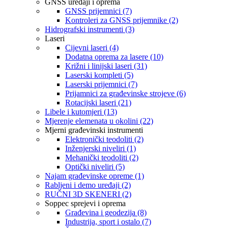
GNSS uređaji i oprema
GNSS prijemnici (7)
Kontroleri za GNSS prijemnike (2)
Hidrografski instrumenti (3)
Laseri
Cijevni laseri (4)
Dodatna oprema za lasere (10)
Križni i linijski laseri (31)
Laserski kompleti (5)
Laserski prijemnici (7)
Prijamnici za građevinske strojeve (6)
Rotacijski laseri (21)
Libele i kutomjeri (13)
Mjerenje elemenata u okolini (22)
Mjerni građevinski instrumenti
Elektronički teodoliti (2)
Inženjerski niveliri (1)
Mehanički teodoliti (2)
Optički niveliri (5)
Najam građevinske opreme (1)
Rabljeni i demo uređaji (2)
RUČNI 3D SKENERI (2)
Soppec sprejevi i oprema
Građevina i geodezija (8)
Industrija, sport i ostalo (7)