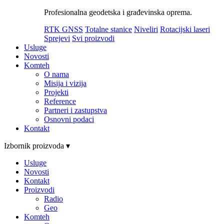
Profesionalna geodetska i građevinska oprema.
RTK GNSS
Totalne stanice
Niveliri
Rotacijski laseri
Sprejevi
Svi proizvodi
Usluge
Novosti
Komteh
O nama
Misija i vizija
Projekti
Reference
Partneri i zastupstva
Osnovni podaci
Kontakt
Izbornik proizvoda ▾
Usluge
Novosti
Kontakt
Proizvodi
Radio
Geo
Komteh