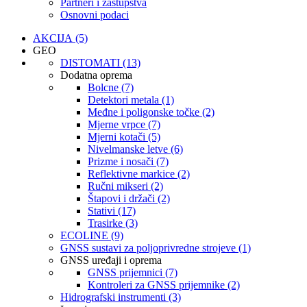
Partneri i zastupstva
Osnovni podaci
AKCIJA (5)
GEO
DISTOMATI (13)
Dodatna oprema
Bolcne (7)
Detektori metala (1)
Međne i poligonske točke (2)
Mjerne vrpce (7)
Mjerni kotači (5)
Nivelmanske letve (6)
Prizme i nosači (7)
Reflektivne markice (2)
Ručni mikseri (2)
Štapovi i držači (2)
Stativi (17)
Trasirke (3)
ECOLINE (9)
GNSS sustavi za poljoprivredne strojeve (1)
GNSS uređaji i oprema
GNSS prijemnici (7)
Kontroleri za GNSS prijemnike (2)
Hidrografski instrumenti (3)