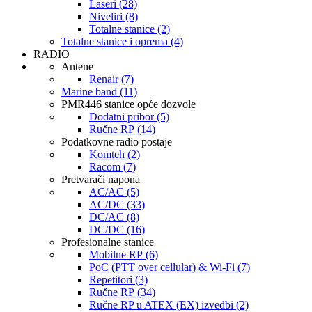
Laseri (28)
Niveliri (8)
Totalne stanice (2)
Totalne stanice i oprema (4)
RADIO
Antene
Renair (7)
Marine band (11)
PMR446 stanice opće dozvole
Dodatni pribor (5)
Ručne RP (14)
Podatkovne radio postaje
Komteh (2)
Racom (7)
Pretvarači napona
AC/AC (5)
AC/DC (33)
DC/AC (8)
DC/DC (16)
Profesionalne stanice
Mobilne RP (6)
PoC (PTT over cellular) & Wi-Fi (7)
Repetitori (3)
Ručne RP (34)
Ručne RP u ATEX (EX) izvedbi (2)