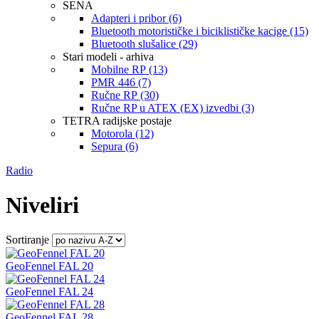
SENA
Adapteri i pribor (6)
Bluetooth motorističke i biciklističke kacige (15)
Bluetooth slušalice (29)
Stari modeli - arhiva
Mobilne RP (13)
PMR 446 (7)
Ručne RP (30)
Ručne RP u ATEX (EX) izvedbi (3)
TETRA radijske postaje
Motorola (12)
Sepura (6)
Radio
Niveliri
Sortiranje
GeoFennel FAL 20
GeoFennel FAL 24
GeoFennel FAL 28