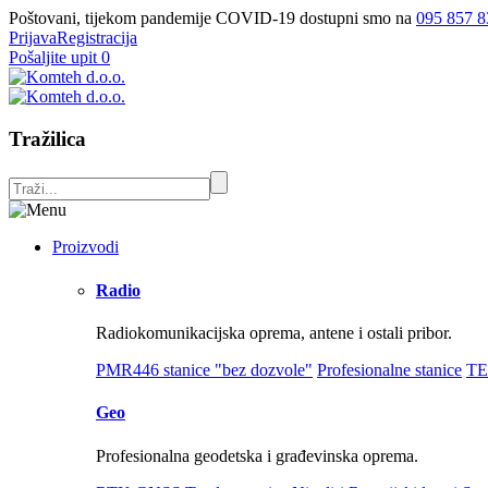
Poštovani, tijekom pandemije COVID-19 dostupni smo na
095 857 8
Prijava
Registracija
Pošaljite upit
0
Tražilica
Proizvodi
Radio
Radiokomunikacijska oprema, antene i ostali pribor.
PMR446 stanice "bez dozvole"
Profesionalne stanice
TE
Geo
Profesionalna geodetska i građevinska oprema.