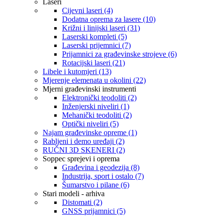
Laseri
Cijevni laseri (4)
Dodatna oprema za lasere (10)
Križni i linijski laseri (31)
Laserski kompleti (5)
Laserski prijemnici (7)
Prijamnici za građevinske strojeve (6)
Rotacijski laseri (21)
Libele i kutomjeri (13)
Mjerenje elemenata u okolini (22)
Mjerni građevinski instrumenti
Elektronički teodoliti (2)
Inženjerski niveliri (1)
Mehanički teodoliti (2)
Optički niveliri (5)
Najam građevinske opreme (1)
Rabljeni i demo uređaji (2)
RUČNI 3D SKENERI (2)
Soppec sprejevi i oprema
Građevina i geodezija (8)
Industrija, sport i ostalo (7)
Šumarstvo i pilane (6)
Stari modeli - arhiva
Distomati (2)
GNSS prijamnici (5)