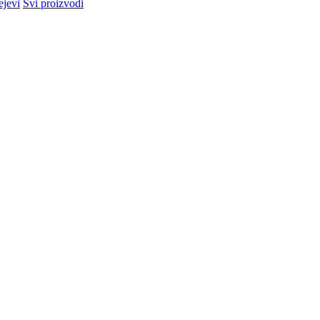
ejevi
Svi proizvodi