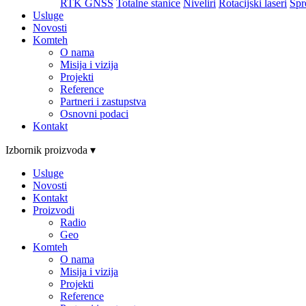
RTK GNSS
Totalne stanice
Niveliri
Rotacijski laseri
Spr
Usluge
Novosti
Komteh
O nama
Misija i vizija
Projekti
Reference
Partneri i zastupstva
Osnovni podaci
Kontakt
Izbornik proizvoda ▾
Usluge
Novosti
Kontakt
Proizvodi
Radio
Geo
Komteh
O nama
Misija i vizija
Projekti
Reference