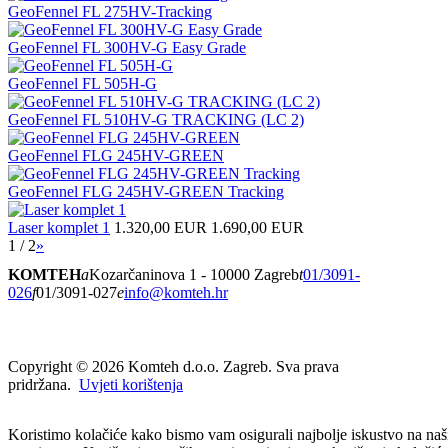
GeoFennel FL 275HV-Tracking
GeoFennel FL 300HV-G Easy Grade
GeoFennel FL 505H-G
GeoFennel FL 510HV-G TRACKING (LC 2)
GeoFennel FLG 245HV-GREEN
GeoFennel FLG 245HV-GREEN Tracking
Laser komplet 1
1.320,00 EUR
1.690,00 EUR
1 / 2
»
KOMTEH
a
Kozarčaninova 1 - 10000 Zagreb
t
01/3091-
026
f
01/3091-027
e
info@komteh.hr
Copyright ©
2026 Komteh d.o.o. Zagreb. Sva prava
pridržana.
Uvjeti korištenja
Koristimo kolačiće kako bismo vam osigurali najbolje iskustvo na na