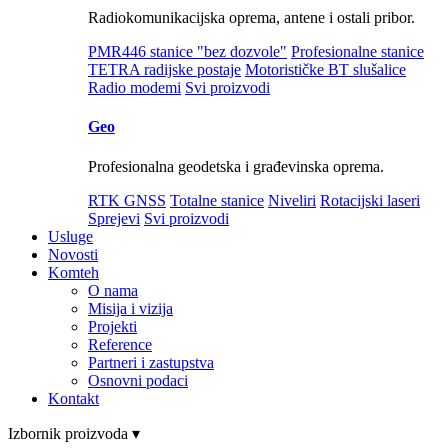
Radiokomunikacijska oprema, antene i ostali pribor.
PMR446 stanice "bez dozvole"
Profesionalne stanice
TETRA radijske postaje
Motorističke BT slušalice
Radio modemi
Svi proizvodi
Geo
Profesionalna geodetska i građevinska oprema.
RTK GNSS
Totalne stanice
Niveliri
Rotacijski laseri
Sprejevi
Svi proizvodi
Usluge
Novosti
Komteh
O nama
Misija i vizija
Projekti
Reference
Partneri i zastupstva
Osnovni podaci
Kontakt
Izbornik proizvoda ▾