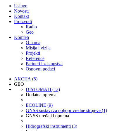
Usluge
Novosti
Kontakt
Proizvodi
Radio
Geo
Komteh
O nama
Misija i vizija
Projekti
Reference
Partneri i zastupstva
Osnovni podaci
AKCIJA (5)
GEO
DISTOMATI (13)
Dodatna oprema
ECOLINE (9)
GNSS sustavi za poljoprivredne strojeve (1)
GNSS uređaji i oprema
Hidrografski instrumenti (3)