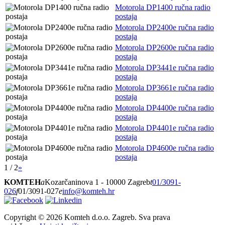
Motorola DP1400 ručna radio
postaja
Motorola DP2400e ručna radio
postaja
Motorola DP2600e ručna radio
postaja
Motorola DP3441e ručna radio
postaja
Motorola DP3661e ručna radio
postaja
Motorola DP4400e ručna radio
postaja
Motorola DP4401e ručna radio
postaja
Motorola DP4600e ručna radio
postaja
1 / 2
»
KOMTEH
a
Kozarčaninova 1 - 10000 Zagreb
t
01/3091-
026
f
01/3091-027
e
info@komteh.hr
Copyright ©
2026 Komteh d.o.o. Zagreb. Sva prava