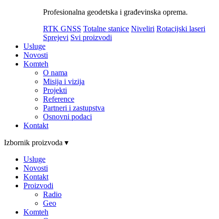
Profesionalna geodetska i građevinska oprema.
RTK GNSS
Totalne stanice
Niveliri
Rotacijski laseri
Sprejevi
Svi proizvodi
Usluge
Novosti
Komteh
O nama
Misija i vizija
Projekti
Reference
Partneri i zastupstva
Osnovni podaci
Kontakt
Izbornik proizvoda ▾
Usluge
Novosti
Kontakt
Proizvodi
Radio
Geo
Komteh