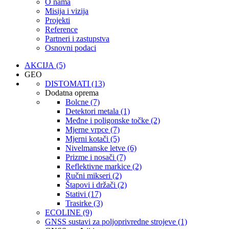
O nama
Misija i vizija
Projekti
Reference
Partneri i zastupstva
Osnovni podaci
AKCIJA (5)
GEO
DISTOMATI (13)
Dodatna oprema
Bolcne (7)
Detektori metala (1)
Međne i poligonske točke (2)
Mjerne vrpce (7)
Mjerni kotači (5)
Nivelmanske letve (6)
Prizme i nosači (7)
Reflektivne markice (2)
Ručni mikseri (2)
Štapovi i držači (2)
Stativi (17)
Trasirke (3)
ECOLINE (9)
GNSS sustavi za poljoprivredne strojeve (1)