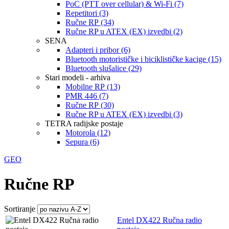
PoC (PTT over cellular) & Wi-Fi (7)
Repetitori (3)
Ručne RP (34)
Ručne RP u ATEX (EX) izvedbi (2)
SENA
Adapteri i pribor (6)
Bluetooth motorističke i biciklističke kacige (15)
Bluetooth slušalice (29)
Stari modeli - arhiva
Mobilne RP (13)
PMR 446 (7)
Ručne RP (30)
Ručne RP u ATEX (EX) izvedbi (3)
TETRA radijske postaje
Motorola (12)
Sepura (6)
GEO
Ručne RP
Sortiranje
Entel DX422 Ručna radio