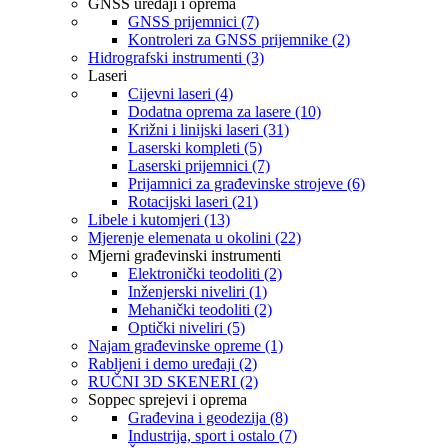
GNSS uređaji i oprema
GNSS prijemnici (7)
Kontroleri za GNSS prijemnike (2)
Hidrografski instrumenti (3)
Laseri
Cijevni laseri (4)
Dodatna oprema za lasere (10)
Križni i linijski laseri (31)
Laserski kompleti (5)
Laserski prijemnici (7)
Prijamnici za građevinske strojeve (6)
Rotacijski laseri (21)
Libele i kutomjeri (13)
Mjerenje elemenata u okolini (22)
Mjerni građevinski instrumenti
Elektronički teodoliti (2)
Inženjerski niveliri (1)
Mehanički teodoliti (2)
Optički niveliri (5)
Najam građevinske opreme (1)
Rabljeni i demo uređaji (2)
RUČNI 3D SKENERI (2)
Soppec sprejevi i oprema
Građevina i geodezija (8)
Industrija, sport i ostalo (7)