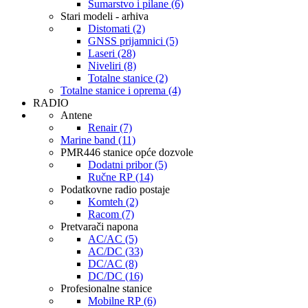
Šumarstvo i pilane (6)
Stari modeli - arhiva
Distomati (2)
GNSS prijamnici (5)
Laseri (28)
Niveliri (8)
Totalne stanice (2)
Totalne stanice i oprema (4)
RADIO
Antene
Renair (7)
Marine band (11)
PMR446 stanice opće dozvole
Dodatni pribor (5)
Ručne RP (14)
Podatkovne radio postaje
Komteh (2)
Racom (7)
Pretvarači napona
AC/AC (5)
AC/DC (33)
DC/AC (8)
DC/DC (16)
Profesionalne stanice
Mobilne RP (6)