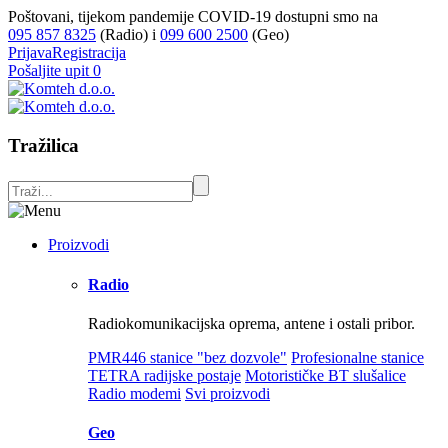
Poštovani, tijekom pandemije COVID-19 dostupni smo na
095 857 8325
(Radio) i
099 600 2500
(Geo)
Prijava
Registracija
Pošaljite upit
0
Tražilica
Proizvodi
Radio
Radiokomunikacijska oprema, antene i ostali pribor.
PMR446 stanice "bez dozvole"
Profesionalne stanice
TETRA radijske postaje
Motorističke BT slušalice
Radio modemi
Svi proizvodi
Geo