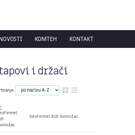
NOVOSTI
KOMTEH
KONTAKT
tapovi i držači
rtiranje
GeoFennel B18 dvonožac