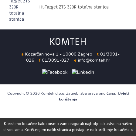
Hi-Target ZTS 320R totalna stanica
KOMTEH
a
Kozarčaninova 1 - 10000 Zagreb
t
01/3091-
026
f
01/3091-027
e
info@komteh.hr
Copyright ©
2026 Komteh d.o.o. Zagreb. Sva prava pridržana.
Uvjeti
korištenja
Koristimo kolačiće kako bismo vam osigurali najbolje iskustvo na našim
stranicama. Korištenjem naših stranica pristajete na korištenje kolačića. ×