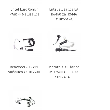
Entel Euro Com/h
Entel slušalica EA
PMR 446 slušalice
15/450 za HX446
(silikonska)
Kenwood KHS-8BL
Motorola slušalice
slušalica za TK3301E
MDPMLN4606A za
XTNi/XT420