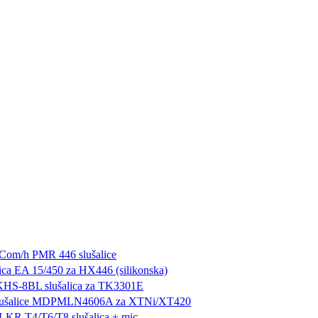
 Com/h PMR 446 slušalice
lica EA 15/450 za HX446 (silikonska)
HS-8BL slušalica za TK3301E
slušalice MDPMLN4606A za XTNi/XT420
LKR T4/T6/T8 slušalica + mic