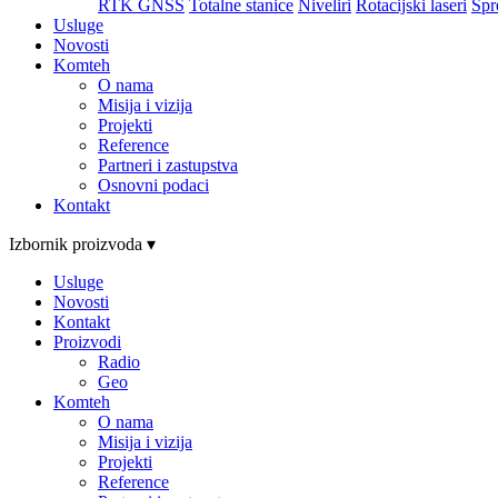
RTK GNSS
Totalne stanice
Niveliri
Rotacijski laseri
Spr
Usluge
Novosti
Komteh
O nama
Misija i vizija
Projekti
Reference
Partneri i zastupstva
Osnovni podaci
Kontakt
Izbornik proizvoda ▾
Usluge
Novosti
Kontakt
Proizvodi
Radio
Geo
Komteh
O nama
Misija i vizija
Projekti
Reference