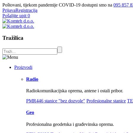
Poštovani, tijekom pandemije COVID-19 dostupni smo na
095 857 8
Prijava
Registracija
Pošaljite upit
0
Tražilica
Proizvodi
Radio
Radiokomunikacijska oprema, antene i ostali pribor.
PMR446 stanice "bez dozvole"
Profesionalne stanice
TE
Geo
Profesionalna geodetska i građevinska oprema.