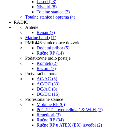
Laseri (28)
Niveliri (8)
Totalne stanice (2)
Totalne stanice i oprema (4)
RADIO
Antene
Renair (7)
Marine band (11)
PMR446 stanice opće dozvole
Dodatni pribor (5)
Ručne RP (14)
Podatkovne radio postaje
Komteh (2)
Racom (7)
Pretvarači napona
AC/AC (5)
AC/DC (33)
DC/AC (8)
DC/DC (16)
Profesionalne stanice
Mobilne RP (6)
PoC (PTT over cellular) & Wi-Fi (7)
Repetitori (3)
Ručne RP (34)
Ručne RP u ATEX (EX) izvedbi (2)