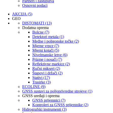
Partneri i zastupstva
Osnovni podaci
AKCIJA (5)
GEO
DISTOMATI (13)
Dodatna oprema
Bolcne (7)
Detektori metala (1)
Međne i poligonske točke (2)
Mjerne vrpce (7)
Mjerni kotači (5)
Nivelmanske letve (6)
Prizme i nosači (7)
Reflektivne markice (2)
Ručni mikseri (2)
Štapovi i držači (2)
Stativi (17)
Trasirke (3)
ECOLINE (9)
GNSS sustavi za poljoprivredne strojeve (1)
GNSS uređaji i oprema
GNSS prijemnici (7)
Kontroleri za GNSS prijemnike (2)
Hidrografski instrumenti (3)