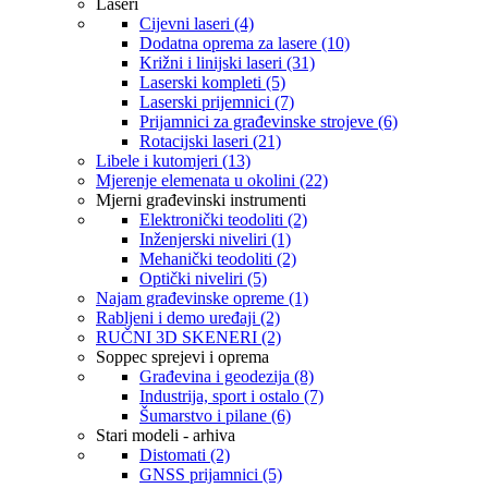
Laseri
Cijevni laseri (4)
Dodatna oprema za lasere (10)
Križni i linijski laseri (31)
Laserski kompleti (5)
Laserski prijemnici (7)
Prijamnici za građevinske strojeve (6)
Rotacijski laseri (21)
Libele i kutomjeri (13)
Mjerenje elemenata u okolini (22)
Mjerni građevinski instrumenti
Elektronički teodoliti (2)
Inženjerski niveliri (1)
Mehanički teodoliti (2)
Optički niveliri (5)
Najam građevinske opreme (1)
Rabljeni i demo uređaji (2)
RUČNI 3D SKENERI (2)
Soppec sprejevi i oprema
Građevina i geodezija (8)
Industrija, sport i ostalo (7)
Šumarstvo i pilane (6)
Stari modeli - arhiva
Distomati (2)
GNSS prijamnici (5)