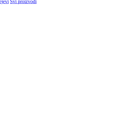
ejevi
Svi proizvodi