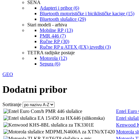
SENA
Adapteri i pribor (6)
Bluetooth motorističke i biciklističke kacige (15)
Bluetooth slušalice (29)
Stari modeli - arhiva
Mobilne RP (13)
PMR 446 (7)
Ručne RP (30)
Ručne RP u ATEX (EX) izvedbi (3)
TETRA radijske postaje
Motorola (12)
Sepura (6)
GEO
Dodatni pribor
Sortiranje
Entel Euro
Entel sluša
Kenwood K
Motorola 
Motorola T